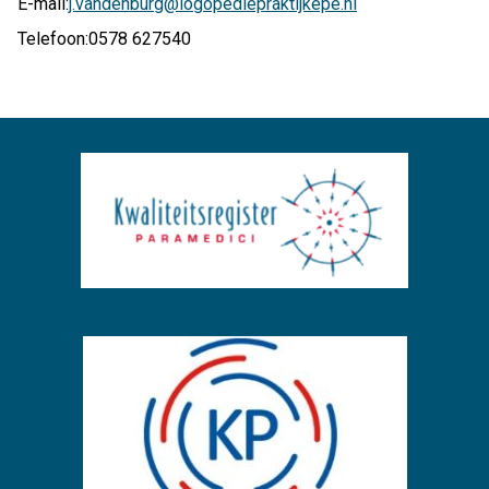
E-mail:
j.vandenburg@logopediepraktijkepe.nl
Telefoon:
0578 627540