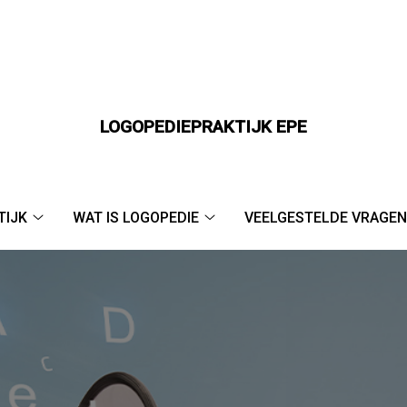
LOGOPEDIEPRAKTIJK EPE
u
TIJK
WAT IS LOGOPEDIE
VEELGESTELDE VRAGEN
De
Wat
praktijk
is
submenu
logopedie
submenu