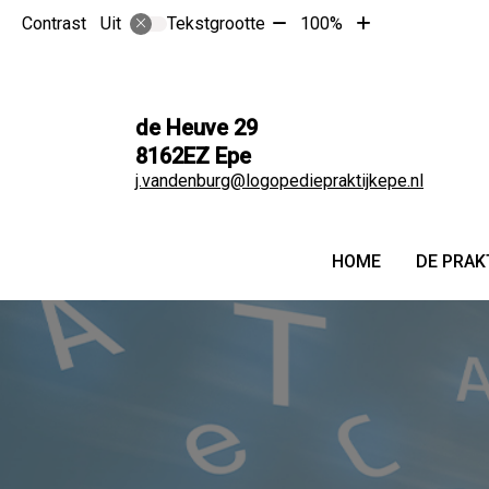
Tekst
Tekst
Contrast
Tekstgrootte
100%
Uit
verkleinen
vergroten
met
met
10%
10%
de Heuve
29
8162EZ
Epe
j.vandenburg@logopediepraktijkepe.nl
Hoofdmen
HOME
DE PRAK